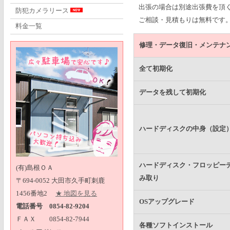
出張の場合は別途出張費を頂
防犯カメラリース
ご相談・見積もりは無料です
料金一覧
修理・データ復旧・メンテナ
全て初期化
データを残して初期化
ハードディスクの中身（設定
ハードディスク・フロッピー
(有)島根ＯＡ
み取り
〒694-0052 大田市久手町刺鹿
1456番地2
★ 地図を見る
OSアップグレード
電話番号 0854-82-9204
ＦＡＸ 0854-82-7944
各種ソフトインストール