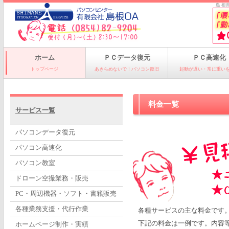
島 根
ホーム
ＰＣデータ復元
ＰＣ高速化
トップページ
あきらめないで！パソコン復旧
起動が遅い・常に重い
料金一覧
サービス一覧
パソコンデータ復元
パソコン高速化
パソコン教室
ドローン空撮業務・販売
PC・周辺機器・ソフト・書籍販売
各種業務支援・代行作業
各種サービスの主な料金です
下記の料金は一例です。内容
ホームページ制作・実績